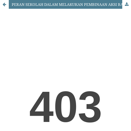
PERAN SEKOLAH DALAM MELAKUKAN PEMBINAAN AKSI BALAP LIAR SEBAGAI KENAKALAN REMAJA