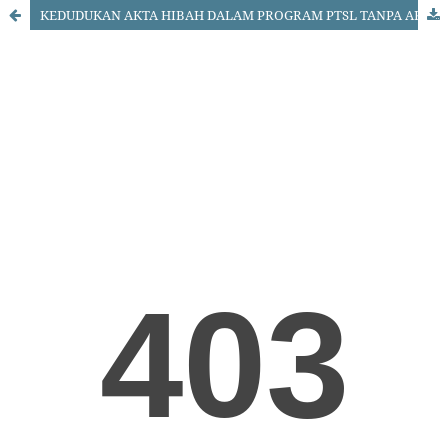
KEDUDUKAN AKTA HIBAH DALAM PROGRAM PTSL TANPA AKTA PEJABAT PEMBUAT AKTA TANAH (PPAT)