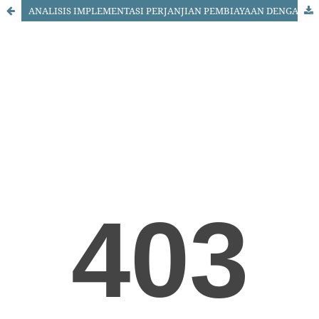
ANALISIS IMPLEMENTASI PERJANJIAN PEMBIAYAAN DENGAN JAMINAN FIDUSIA PADA PT. ASTRA CREDIT COMPANIES SURABAYA