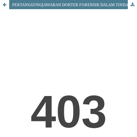
PERTANGGUNGJAWABAN DOKTER FORENSIK DALAM TINDAK PIDANA PEMALSUAN VISUM ET REPERTUM