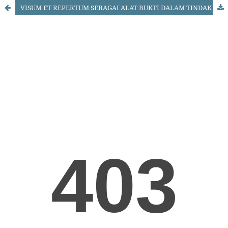
VISUM ET REPERTUM SEBAGAI ALAT BUKTI DALAM TINDAK PIDANA KEKERASAN DALAM RUMAH TANGGA