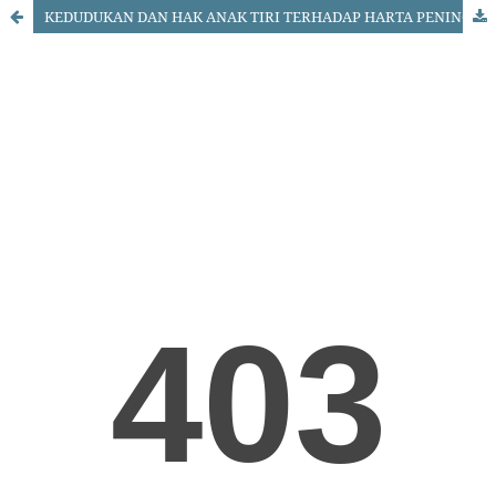
KEDUDUKAN DAN HAK ANAK TIRI TERHADAP HARTA PENINGGALAN ORANG TUA TIRINYA DITINJAU DARI HUKUM KEWARISAN ISLAM