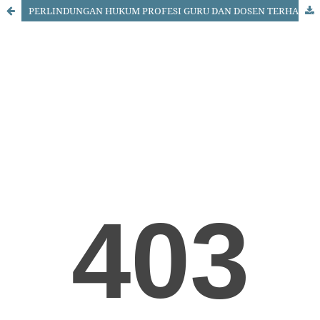
PERLINDUNGAN HUKUM PROFESI GURU DAN DOSEN TERHADAP PEMBERIAN IMBALAN YANG TIDAK WAJAR DALAM UNDANG-UNDANG NOMOR 14 TAHUN 2005 TENTANG GURU DAN DOSEN