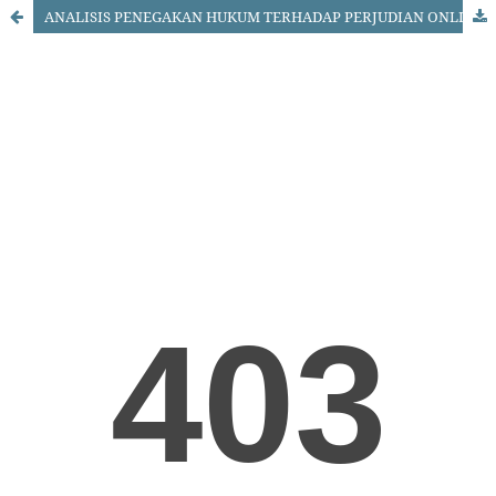
ANALISIS PENEGAKAN HUKUM TERHADAP PERJUDIAN ONLINE BERDASARKAN UNDANG-UNDANG NO 19 TAHUN 2016 TENTANG INFORMASI DAN TRANSAKSI ELEKTRONIK