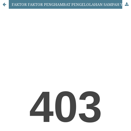
FAKTOR FAKTOR PENGHAMBAT PENGELOLAHAN SAMPAH YANG BERADA DI PASAR OEBA KOTA KUPANG NUSA TENGGARA TIMUR