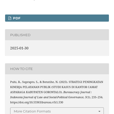
PDF
PUBLISHED
2025-01-30
HOW TO CITE
Puhi, R., Suprapto, S., & Botutihe, N. (2025). STRATEGI PENINGKATAN
KINERJA PELAYANAN PUBLIK (STUDI KASUS DI KANTOR CAMAT
ASPARAGA KABUPATEN GORONTALO).
Bureaucracy Journal :
Indonesia Journal of Law and Social-Political Governance
,
5
(1), 233–254.
https://doi.org/10.53363/bureau.v5i1.530
More Citation Formats