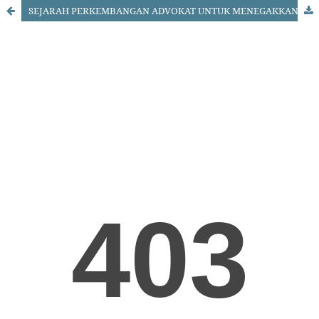
SEJARAH PERKEMBANGAN ADVOKAT UNTUK MENEGAKKAN KEADILAN DI INDONESIA