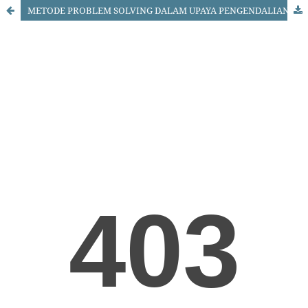
METODE PROBLEM SOLVING DALAM UPAYA PENGENDALIAN SOSIAL PADA KASUS TINDAK KEJAHATAN