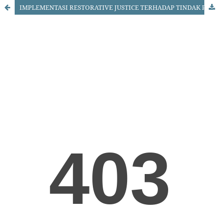
IMPLEMENTASI RESTORATIVE JUSTICE TERHADAP TINDAK PIDANA PENGANIAYAAN DI KEJAKSAAN NEGERI BATU