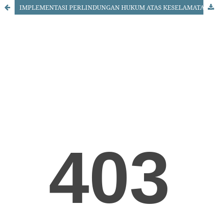
IMPLEMENTASI PERLINDUNGAN HUKUM ATAS KESELAMATAN KERJA PADA PERUSAHAAN JASA KONSTRUKSI (STUDI DI PT. SASMITO)