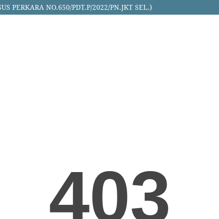
 PERKARA NO.650/PDT.P/2022/PN.JKT SEL.)